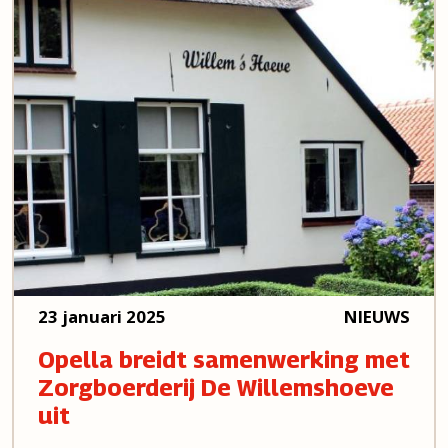
23 januari 2025
NIEUWS
Opella breidt samenwerking met
Zorgboerderij De Willemshoeve
uit