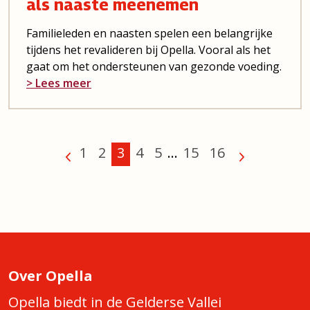
als naaste meenemen
Familieleden en naasten spelen een belangrijke
tijdens het revalideren bij Opella. Vooral als het
gaat om het ondersteunen van gezonde voeding.
> Lees meer
1
2
3
4
5
...
15
16
Over Opella
Opella biedt in de Gelderse Vallei