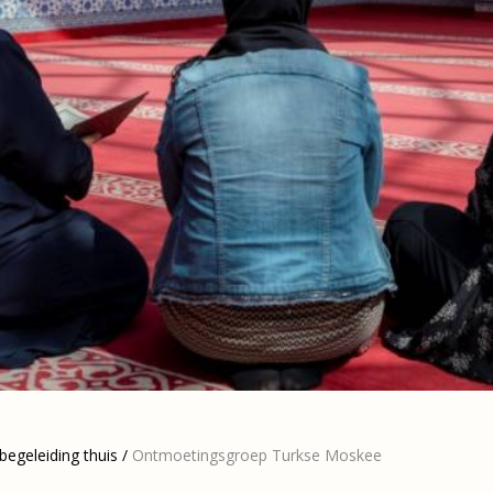
egeleiding thuis
/
Ontmoetingsgroep Turkse Moskee