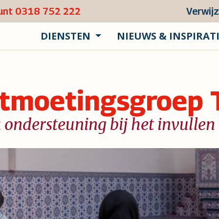
punt 0318 752 222
Verwij
DIENSTEN
NIEUWS & INSPIRAT
tmoetingsgroep 
 ondersteuning bij het invulle