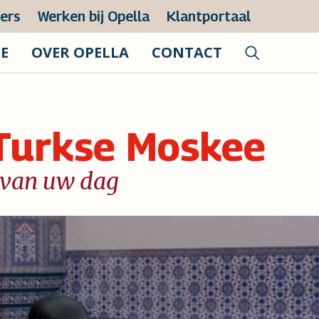
zers
Werken bij Opella
Klantportaal
IE
OVER OPELLA
CONTACT
Turkse Moskee
n van uw dag