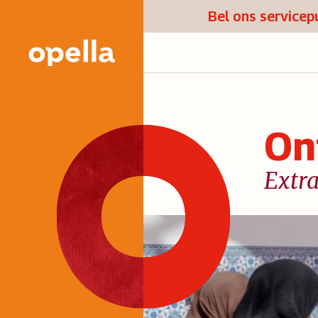
Bel ons service
On
Extra