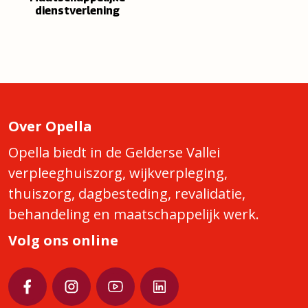
dienstverlening
Over Opella
Opella biedt in de Gelderse Vallei
verpleeghuiszorg, wijkverpleging,
thuiszorg, dagbesteding, revalidatie,
behandeling en maatschappelijk werk.
Volg ons online