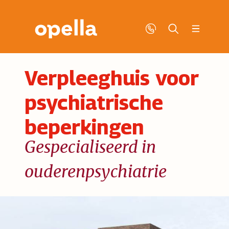
Verpleeghuis voor
psychiatrische
beperkingen
Gespecialiseerd in
ouderenpsychiatrie