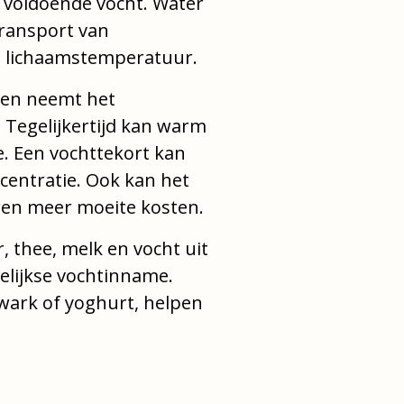
 voldoende vocht. Water
 transport van
de lichaamstemperatuur.
den neemt het
 Tegelijkertijd kan warm
e. Een vochttekort kan
centratie. Ook kan het
ren meer moeite kosten.
, thee, melk en vocht uit
gelijkse vochtinname.
wark of yoghurt, helpen