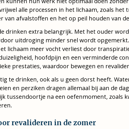
en kunnen hun werk niet optimaal doen zonder
vrijwel alle processen in het lichaam, zoals het
er van afvalstoffen en het op peil houden van 
e drinken extra belangrijk. Met het ouder wor
rdoor uitdroging minder snel wordt opgemerkt.
et lichaam meer vocht verliest door transpirati
 duizeligheid, hoofdpijn en een verminderde con
ieke prestaties, waardoor bewegen en revalide
g te drinken, ook als u geen dorst heeft. Water
eien en perziken dragen allemaal bij aan de da
ijk tussendoortje na een oefenmoment, zoals k
eren.
oor revalideren in de zomer