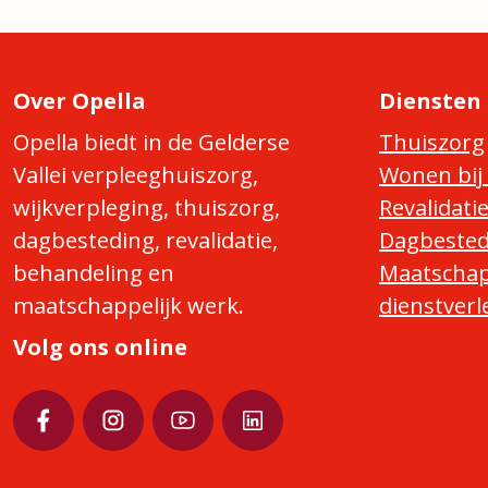
Over Opella
Diensten
Opella biedt in de Gelderse
Thuiszorg
Vallei verpleeghuiszorg,
Wonen bij 
wijkverpleging, thuiszorg,
Revalidati
dagbesteding, revalidatie,
Dagbested
behandeling en
Maatschap
maatschappelijk werk.
dienstverl
Volg ons online