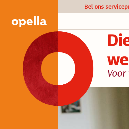
Bel ons service
Di
we
Voor