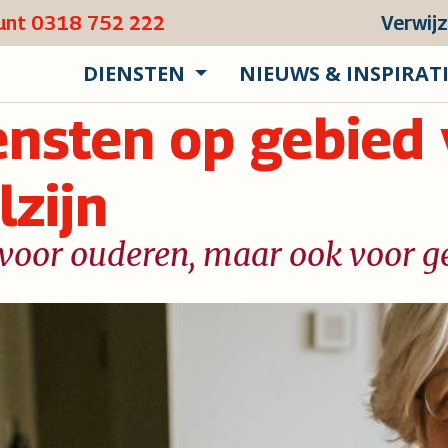
punt 0318 752 222
Verwij
DIENSTEN
NIEUWS & INSPIRAT
ensten op gebied 
lzijn
 voor ouderen, maar ook voor g