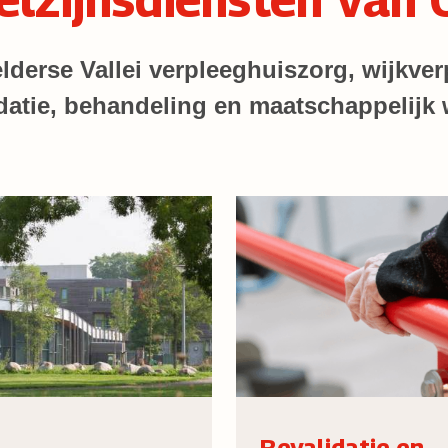
lderse Vallei verpleeghuiszorg, wijkver
datie, behandeling en maatschappelijk 
Revalidatie en