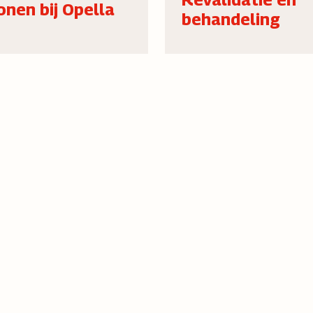
nen bij Opella
behandeling