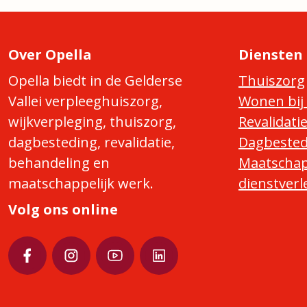
Over Opella
Diensten
Opella biedt in de Gelderse
Thuiszorg
Vallei verpleeghuiszorg,
Wonen bij 
wijkverpleging, thuiszorg,
Revalidati
dagbesteding, revalidatie,
Dagbested
behandeling en
Maatschap
maatschappelijk werk.
dienstverl
Volg ons online